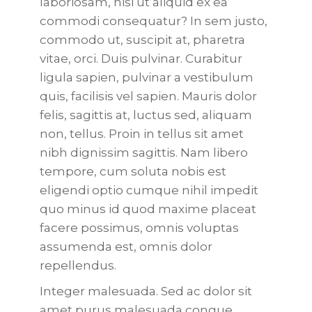
laboriosam, nisi ut aliquid ex ea
commodi consequatur? In sem justo,
commodo ut, suscipit at, pharetra
vitae, orci. Duis pulvinar. Curabitur
ligula sapien, pulvinar a vestibulum
quis, facilisis vel sapien. Mauris dolor
felis, sagittis at, luctus sed, aliquam
non, tellus. Proin in tellus sit amet
nibh dignissim sagittis. Nam libero
tempore, cum soluta nobis est
eligendi optio cumque nihil impedit
quo minus id quod maxime placeat
facere possimus, omnis voluptas
assumenda est, omnis dolor
repellendus.
Integer malesuada. Sed ac dolor sit
amet purus malesuada congue.