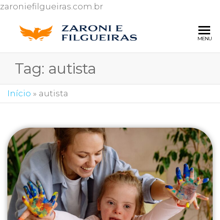
zaroniefilgueiras.com.br
ZARONI 
Escritório de
MENU
advocacia
FILGUEI
especializado
Tag:
autista
ADVOG
em Direito
do
Consumidor
Início
»
autista
e Ações
contra o Inss.