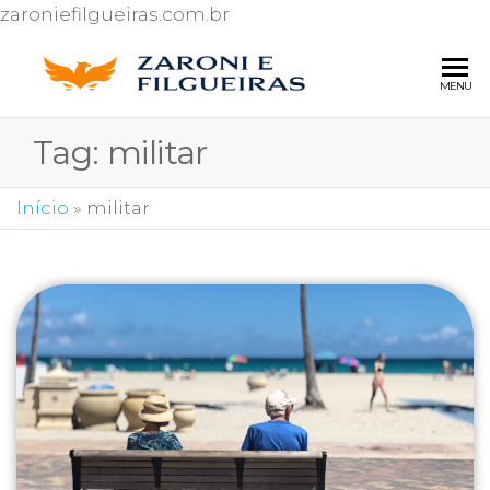
zaroniefilgueiras.com.br
ZARONI 
Escritório de
MENU
advocacia
FILGUEI
especializado
Tag:
militar
ADVOG
em Direito
do
Consumidor
Início
»
militar
e Ações
contra o Inss.