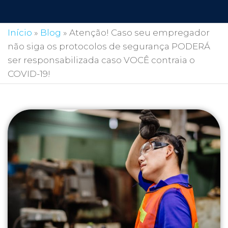
Início
»
Blog
»
Atenção! Caso seu empregador
não siga os protocolos de segurança PODERÁ
ser responsabilizada caso VOCÊ contraia o
COVID-19!