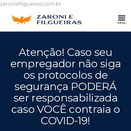
zaroniefilgueiras.com.br
ZARONI 
Escritório de
MENU
advocacia
FILGUEI
especializado
ADVOG
em Direito
Atenção! Caso seu
do
Consumidor
empregador não siga
e Ações
contra o Inss.
os protocolos de
segurança PODERÁ
ser responsabilizada
caso VOCÊ contraia o
COVID-19!