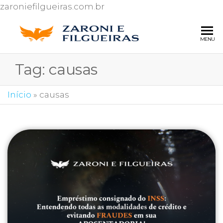
zaroniefilgueiras.com.br
ZARONI 
Escritório de
MENU
advocacia
FILGUEI
especializado
Tag:
causas
ADVOG
em Direito
do
Consumidor
Início
»
causas
e Ações
contra o Inss.