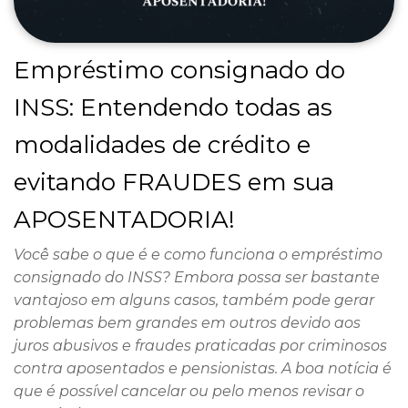
Empréstimo consignado do
INSS: Entendendo todas as
modalidades de crédito e
evitando FRAUDES em sua
APOSENTADORIA!
Você sabe o que é e como funciona o empréstimo
consignado do INSS? Embora possa ser bastante
vantajoso em alguns casos, também pode gerar
problemas bem grandes em outros devido aos
juros abusivos e fraudes praticadas por criminosos
contra aposentados e pensionistas. A boa notícia é
que é possível cancelar ou pelo menos revisar o