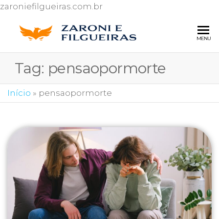
zaroniefilgueiras.com.br
ZARONI 
Escritório de
MENU
advocacia
FILGUEI
especializado
Tag:
pensaopormorte
ADVOG
em Direito
do
Consumidor
Início
»
pensaopormorte
e Ações
contra o Inss.