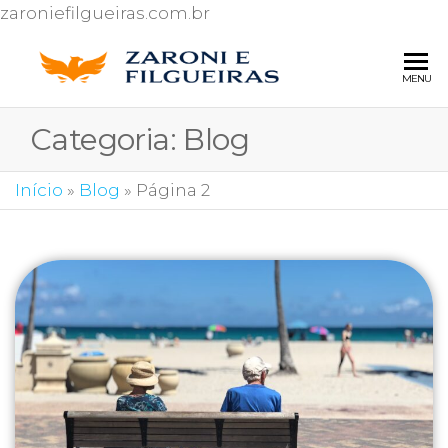
zaroniefilgueiras.com.br
ZARONI 
Escritório de
MENU
advocacia
FILGUEI
especializado
Categoria:
Blog
ADVOG
em Direito
do
Consumidor
Início
»
Blog
»
Página 2
e Ações
contra o Inss.