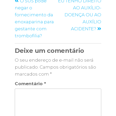
O SUS pode
EU TENHO DIREITO
negar o
AO AUXÍLIO-
fornecimento da
DOENÇA OU AO
enoxaparina para
AUXÍLIO
gestante com
ACIDENTE?
trombofilia?
Deixe um comentário
O seu endereço de e-mail não será
publicado.
Campos obrigatórios são
marcados com
*
Comentário
*