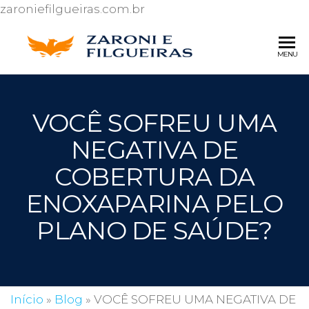
zaroniefilgueiras.com.br
ZARONI 
Escritório de
MENU
advocacia
FILGUEI
especializado
ADVOG
em Direito
VOCÊ SOFREU UMA
do
Consumidor
NEGATIVA DE
e Ações
contra o Inss.
COBERTURA DA
ENOXAPARINA PELO
PLANO DE SAÚDE?
Início
»
Blog
»
VOCÊ SOFREU UMA NEGATIVA DE